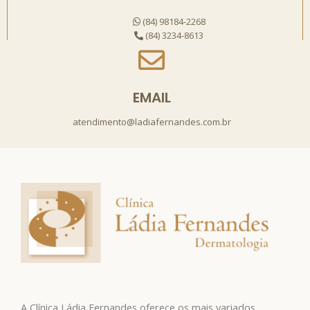
(84) 98184-2268
(84) 3234-8613
EMAIL
atendimento@ladiafernandes.com.br
A Clínica Ládia Fernandes oferece os mais variados