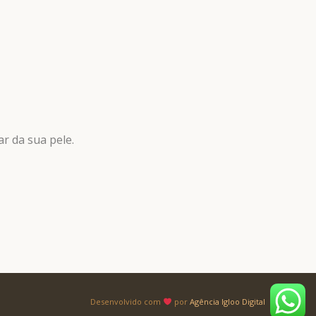
r da sua pele.
Desenvolvido com
por
Agência Igloo Digital