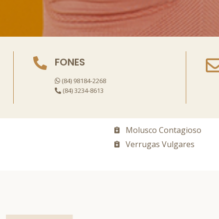
FONES
(84) 98184-2268
(84) 3234-8613
Molusco Contagioso
Verrugas Vulgares