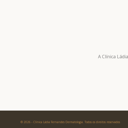
A Clínica Lád
© 2026 - Clínica Ládia Fernandes Dermatologia. Todos os direitos reservados