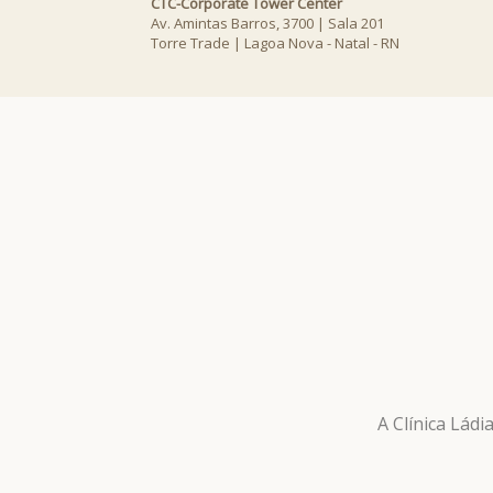
CTC-Corporate Tower Center
Av. Amintas Barros, 3700 | Sala 201
Torre Trade | Lagoa Nova - Natal - RN
A Clínica Lád