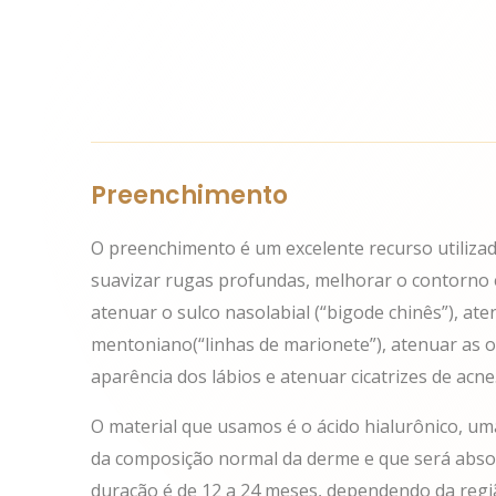
Preenchimento
O preenchimento é um excelente recurso utiliza
suavizar rugas profundas, melhorar o contorno e
atenuar o sulco nasolabial (“bigode chinês”), ate
mentoniano(“linhas de marionete”), atenuar as o
aparência dos lábios e atenuar cicatrizes de acne
O material que usamos é o ácido hialurônico, um
da composição normal da derme e que será abso
duração é de 12 a 24 meses, dependendo da regi