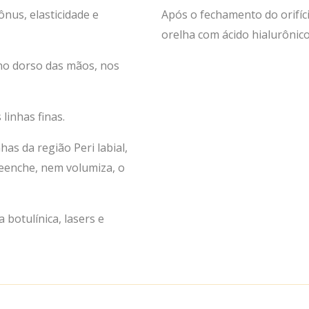
ônus, elasticidade e
Após o fechamento do orifí
orelha com ácido hialurônic
 no dorso das mãos, nos
linhas finas.
as da região Peri labial,
eenche, nem volumiza, o
botulínica, lasers e