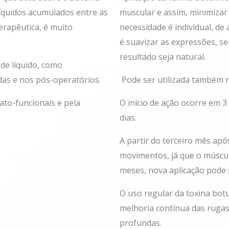
 líquidos acumulados entre as
muscular e assim, minimizar 
terapêutica, é muito
necessidade é individual, de
é suavizar as expressões, s
resultado seja natural.
de líquido, como
das e nos pós-operatórios.
Pode ser utilizada também n
mato-funcionais e pela
O início de ação ocorre em 3
dias.
A partir do terceiro mês após
movimentos, já que o múscul
meses, nova aplicação pode 
O uso regular da toxina botu
melhoria contínua das rugas 
profundas.