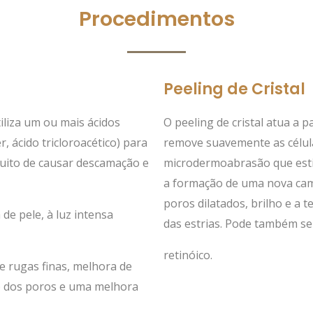
Procedimentos
Peeling de Cristal
iliza um ou mais ácidos
O peeling de cristal atua a p
er, ácido tricloroacético) para
remove suavemente as célula
tuito de causar descamação e
microdermoabrasão que esti
a formação de uma nova cam
poros dilatados, brilho e a t
de pele, à luz intensa
das estrias. Pode também se
retinóico.
e rugas finas, melhora de
ro dos poros e uma melhora