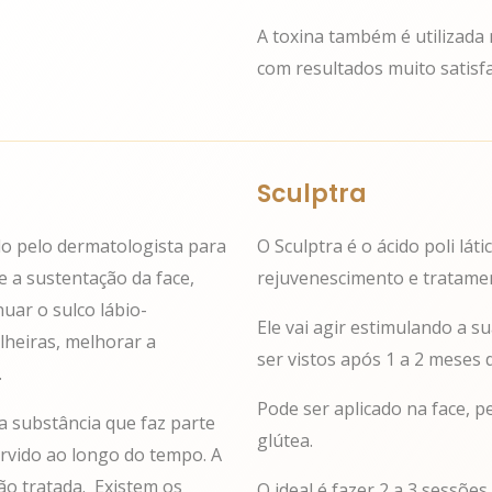
A toxina também é utilizada 
com resultados muito satisf
Sculptra
do pelo dermatologista para
O Sculptra é o ácido poli lá
 a sustentação da face,
rejuvenescimento e tratament
nuar o sulco lábio-
Ele vai agir estimulando a 
lheiras, melhorar a
ser vistos após 1 a 2 meses 
.
Pode ser aplicado na face, 
a substância que faz parte
glútea.
rvido ao longo do tempo. A
ão tratada. Existem os
O ideal é fazer 2 a 3 sessõe