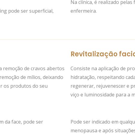
Na clínica, é realizado pela
ng pode ser superficial,
enfermeira.
Revitalização faci
ara remoção de cravos abertos
Consiste na aplicação de pro
remoção de mílios, deixando
hidratação, respeitando cada
er os produtos do seu
regenerar, rejuvenescer e p
viço e luminosidade para a
ém da face, pode ser
Pode ser indicado em qualque
menopausa e após situações