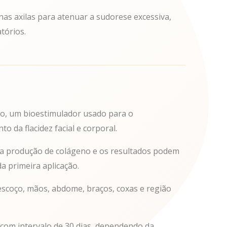
nas axilas para atenuar a sudorese excessiva,
atórios.
tico, um bioestimulador usado para o
o da flacidez facial e corporal.
sua produção de colágeno e os resultados podem
da primeira aplicação.
pescoço, mãos, abdome, braços, coxas e região
s com intervalo de 30 dias, dependendo da